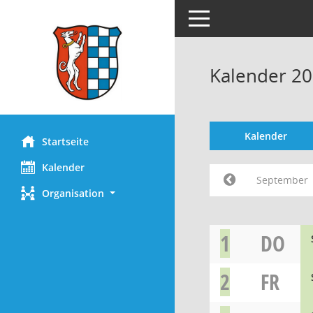
Toggle navigation
Kalender 2
Kalender
Startseite
Kalender
September
Organisation
1
DO
2
FR