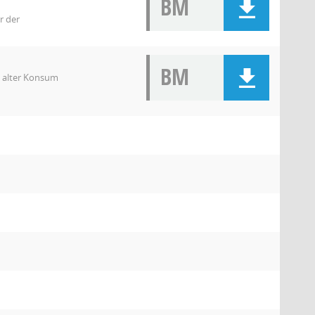
BM
r der
BM
 alter Konsum