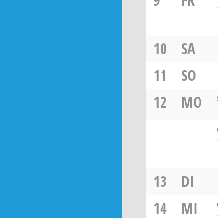
9
FR
10
SA
11
SO
12
MO
13
DI
14
MI