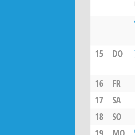
15
DO
16
FR
17
SA
18
SO
19
MO