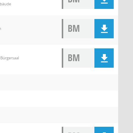
ebäude
BM
m
BM
 Bürgersaal