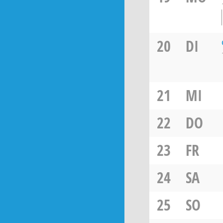
20
DI
21
MI
22
DO
23
FR
24
SA
25
SO