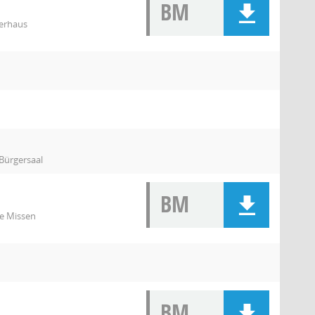
BM
erhaus
Bürgersaal
BM
e Missen
BM