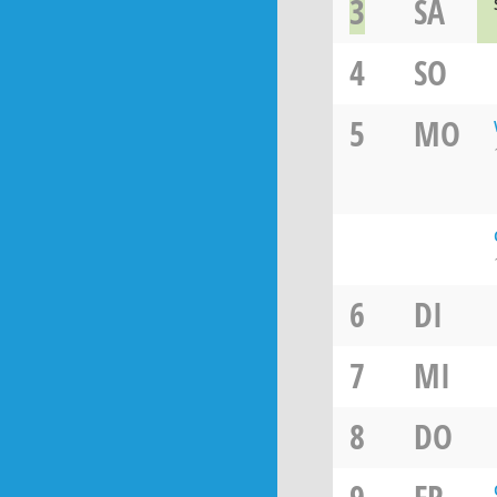
3
SA
4
SO
5
MO
6
DI
7
MI
8
DO