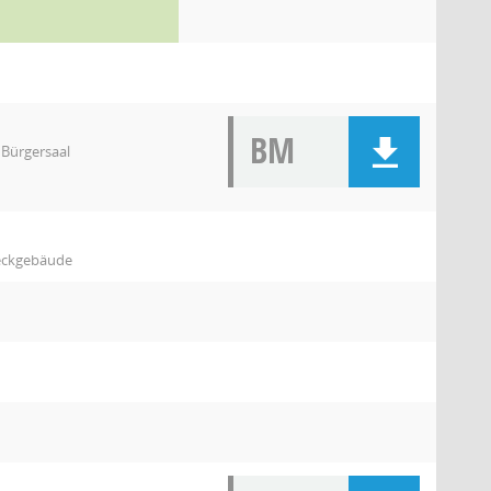
BM
 Bürgersaal
weckgebäude