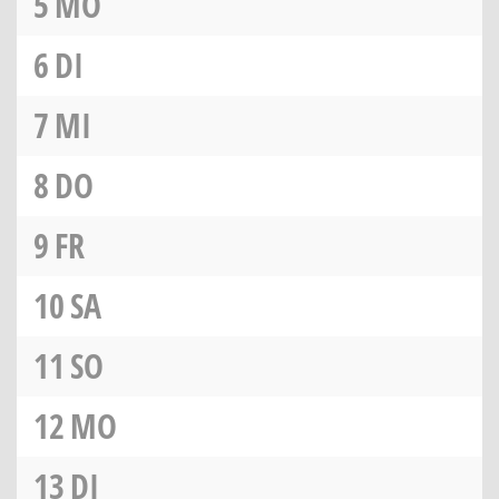
5
MO
6
DI
7
MI
8
DO
9
FR
10
SA
11
SO
12
MO
13
DI