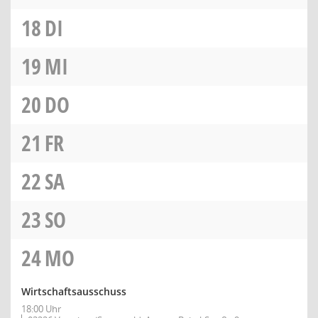
18
DI
19
MI
20
DO
21
FR
22
SA
23
SO
24
MO
Wirtschaftsausschuss
18:00 Uhr