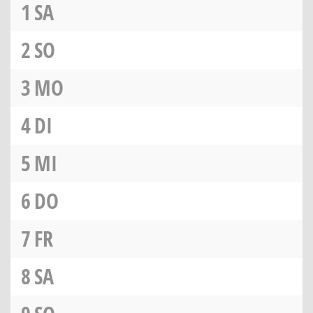
1
SA
2
SO
3
MO
4
DI
5
MI
6
DO
7
FR
8
SA