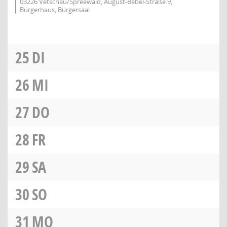
03226 Vetschau/Spreewald, August-Bebel-Straße 9,
Bürgerhaus, Bürgersaal
25
DI
26
MI
27
DO
28
FR
29
SA
30
SO
31
MO