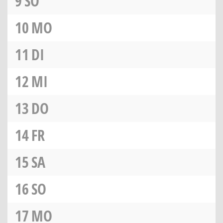
9
SO
10
MO
11
DI
12
MI
13
DO
14
FR
15
SA
16
SO
17
MO