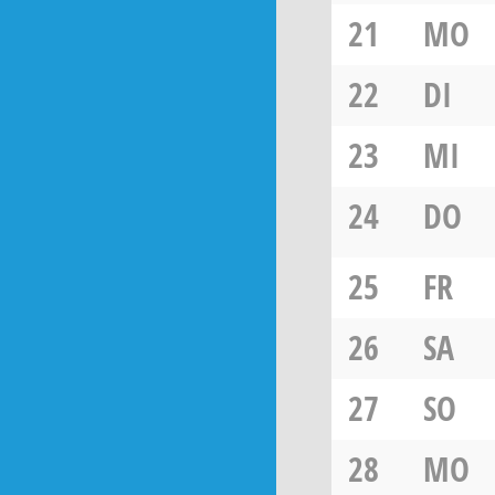
21
MO
22
DI
23
MI
24
DO
25
FR
26
SA
27
SO
28
MO