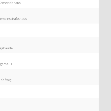
 Gemeindehaus
gemeinschaftshaus
ckgebäude
rgerhaus
o Koßwig