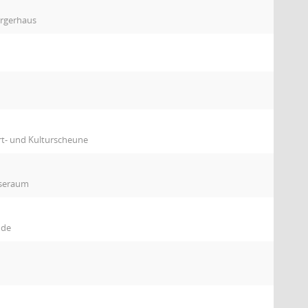
ürgerhaus
t- und Kulturscheune
iseraum
ude