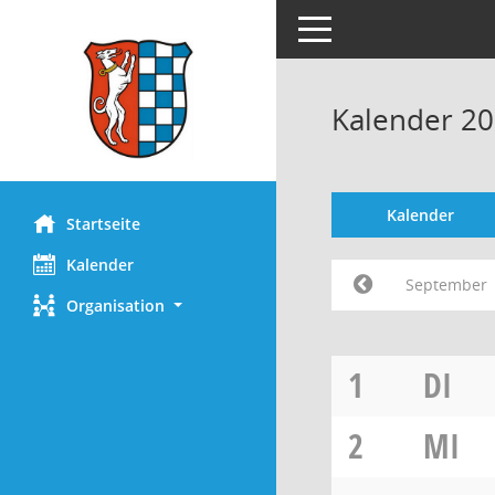
Toggle navigation
Kalender 2
Kalender
Startseite
Kalender
September
Organisation
1
DI
2
MI