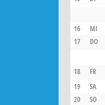
16
MI
17
DO
18
FR
19
SA
20
SO