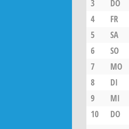
3
DO
4
FR
5
SA
6
SO
7
MO
8
DI
9
MI
10
DO