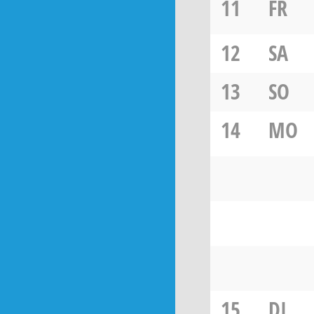
11
FR
12
SA
13
SO
14
MO
15
DI