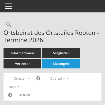
Toggle navigation
Rechercheauswahl
Ortsbeirat des Ortsteiles Repten -
Termine 2026
Informationen
Mitglieder
Vertreter
Sitzungen
Quartal
Quartal 4
2026
Aktuell