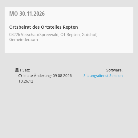
MO
30.11.2026
Ortsbeirat des Ortsteiles Repten
03226 Vetschau/Spreewald, OT Repten, Gutshof,
Gemeinderaum
1 Satz
Software:
(Wird in
Letzte Änderung: 09.08.2026
Sitzungsdienst
Session
10:26:12