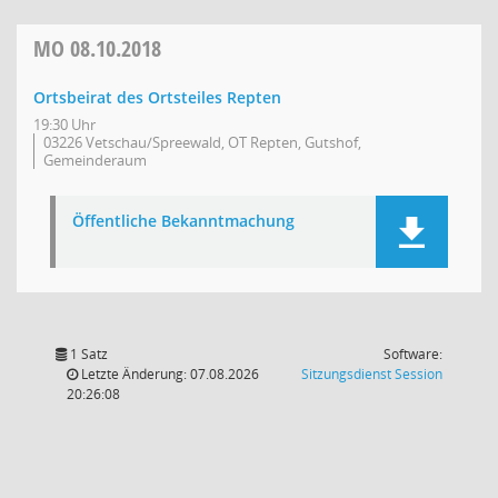
MO
08.10.2018
Ortsbeirat des Ortsteiles Repten
19:30 Uhr
03226 Vetschau/Spreewald, OT Repten, Gutshof,
Gemeinderaum
Öffentliche Bekanntmachung
1 Satz
Software:
(Wird in
Letzte Änderung: 07.08.2026
Sitzungsdienst
Session
20:26:08