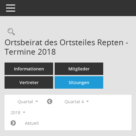
Toggle navigation
Rechercheauswahl
Ortsbeirat des Ortsteiles Repten -
Termine 2018
Informationen
Mitglieder
Vertreter
Sitzungen
Quartal
Quartal 4
2018
Aktuell