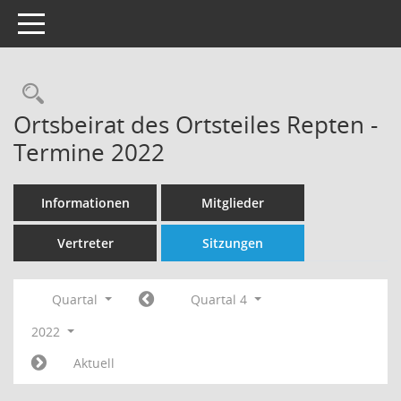
Toggle navigation
Rechercheauswahl
Ortsbeirat des Ortsteiles Repten -
Termine 2022
Informationen
Mitglieder
Vertreter
Sitzungen
Quartal
Quartal 4
2022
Aktuell