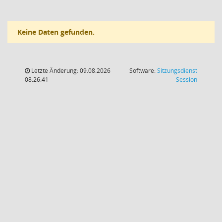
Keine Daten gefunden.
Letzte Änderung: 09.08.2026
Software:
Sitzungsdienst
(Wird in
08:26:41
Session