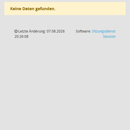
Keine Daten gefunden.
Letzte Änderung: 07.08.2026
Software:
Sitzungsdienst
(Wird in
20:26:08
Session