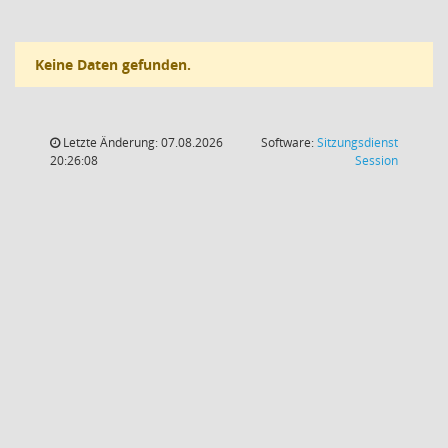
Keine Daten gefunden.
Letzte Änderung: 07.08.2026
Software:
Sitzungsdienst
(Wird in
20:26:08
Session