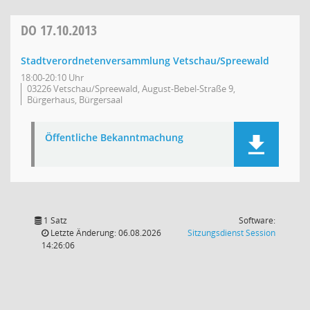
DO
17.10.2013
Stadtverordnetenversammlung Vetschau/Spreewald
18:00-20:10 Uhr
03226 Vetschau/Spreewald, August-Bebel-Straße 9,
Bürgerhaus, Bürgersaal
Öffentliche Bekanntmachung
1 Satz
Software:
(Wird in
Letzte Änderung: 06.08.2026
Sitzungsdienst
Session
14:26:06