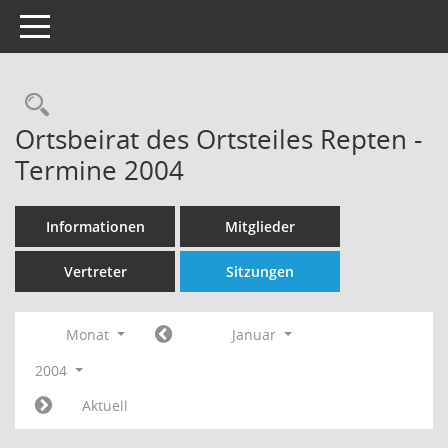
Toggle navigation
Rechercheauswahl
Ortsbeirat des Ortsteiles Repten -
Termine 2004
Informationen
Mitglieder
Vertreter
Sitzungen
Monat
Januar
2004
Aktuell