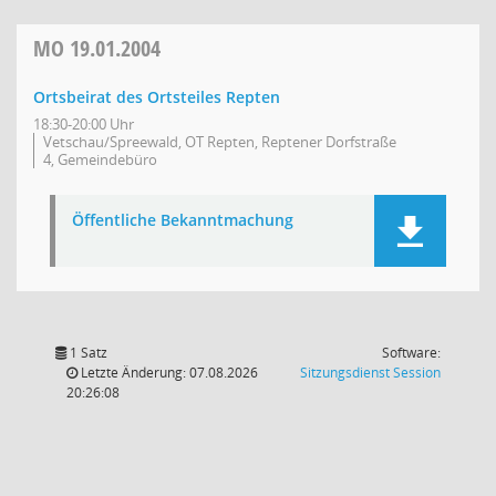
MO
19.01.2004
Ortsbeirat des Ortsteiles Repten
18:30-20:00 Uhr
Vetschau/Spreewald, OT Repten, Reptener Dorfstraße
4, Gemeindebüro
Öffentliche Bekanntmachung
1 Satz
Software:
(Wird in
Letzte Änderung: 07.08.2026
Sitzungsdienst
Session
20:26:08