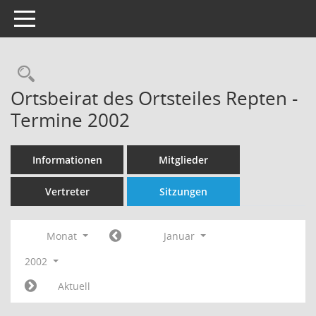
Toggle navigation
Rechercheauswahl
Ortsbeirat des Ortsteiles Repten -
Termine 2002
Informationen
Mitglieder
Vertreter
Sitzungen
Monat
Januar
2002
Aktuell