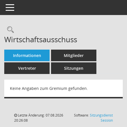
Toggle navigation
Rechercheauswahl
Wirtschaftsausschuss
Informationen
Mitglieder
Vertreter
Sitzungen
Keine Angaben zum Gremium gefunden.
Letzte Änderung: 07.08.2026
Software:
Sitzungsdienst
(Wird in
20:26:08
Session