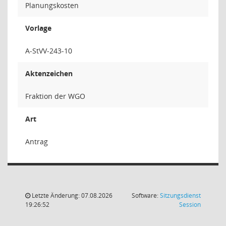
Planungskosten
Vorlage
A-StVV-243-10
Aktenzeichen
Fraktion der WGO
Art
Antrag
Letzte Änderung: 07.08.2026
Software:
Sitzungsdienst
(Wird in
19:26:52
Session