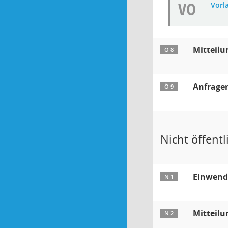
VO
Vorl
Mitteilu
Ö 8
Anfrage
Ö 9
Nicht öffentli
Einwendu
N 1
Mitteilu
N 2