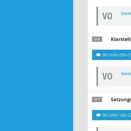
VO
Vorl
Klarstel
Ö 6
BV-StVV-095-0
VO
Vorl
Satzungs
Ö 7
BV-StVV-106-0