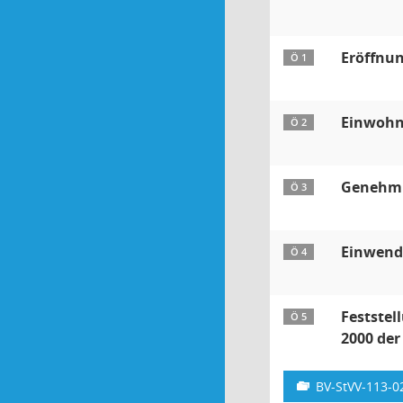
Eröffnun
Ö 1
Einwohn
Ö 2
Genehmi
Ö 3
Einwendu
Ö 4
Feststel
Ö 5
2000 de
BV-StVV-113-0