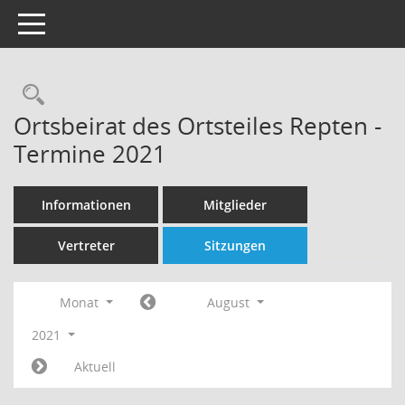
Toggle navigation
Rechercheauswahl
Ortsbeirat des Ortsteiles Repten -
Termine 2021
Informationen
Mitglieder
Vertreter
Sitzungen
Monat
August
2021
Aktuell