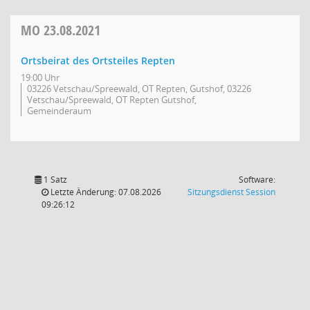
MO
23.08.2021
Ortsbeirat des Ortsteiles Repten
19:00 Uhr
03226 Vetschau/Spreewald, OT Repten, Gutshof, 03226
Vetschau/Spreewald, OT Repten Gutshof,
Gemeinderaum
1 Satz
Software:
(Wird in
Letzte Änderung: 07.08.2026
Sitzungsdienst
Session
09:26:12