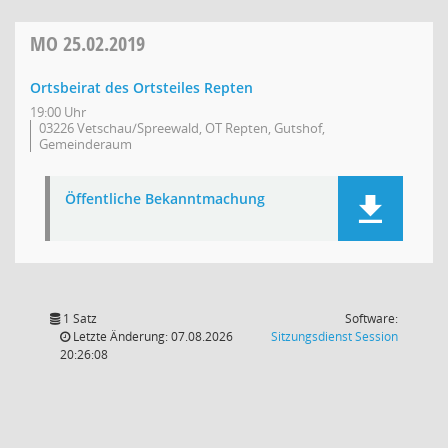
MO
25.02.2019
Ortsbeirat des Ortsteiles Repten
19:00 Uhr
03226 Vetschau/Spreewald, OT Repten, Gutshof,
Gemeinderaum
Öffentliche Bekanntmachung
1 Satz
Software:
(Wird in
Letzte Änderung: 07.08.2026
Sitzungsdienst
Session
20:26:08