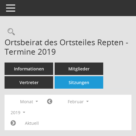
Toggle navigation
Rechercheauswahl
Ortsbeirat des Ortsteiles Repten -
Termine 2019
Informationen
Mitglieder
Vertreter
Sitzungen
Monat
Februar
2019
Aktuell