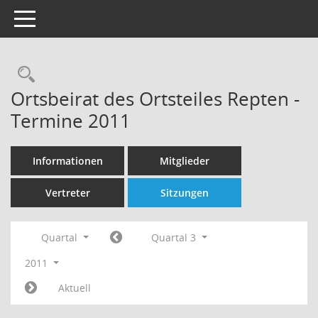
Toggle navigation
Rechercheauswahl
Ortsbeirat des Ortsteiles Repten -
Termine 2011
Informationen
Mitglieder
Vertreter
Sitzungen
Quartal
Quartal 3
2011
Aktuell