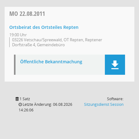
MO
22.08.2011
Ortsbeirat des Ortsteiles Repten
19:00 Uhr
03226 Vetschau/Spreewald, OT Repten, Reptener
Dorfstraße 4, Gemeindebüro
Öffentliche Bekanntmachung
1 Satz
Software:
(Wird in
Letzte Änderung: 06.08.2026
Sitzungsdienst
Session
14:26:06