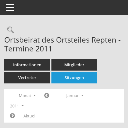
Toggle navigation
Rechercheauswahl
Ortsbeirat des Ortsteiles Repten -
Termine 2011
Informationen
Mitglieder
Vertreter
Sitzungen
Monat
Januar
2011
Aktuell