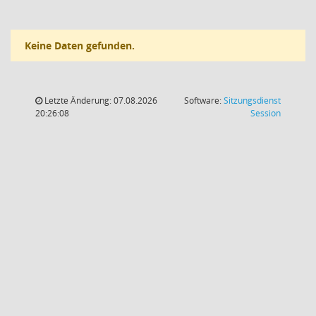
Keine Daten gefunden.
Letzte Änderung: 07.08.2026
Software:
Sitzungsdienst
(Wird in
20:26:08
Session