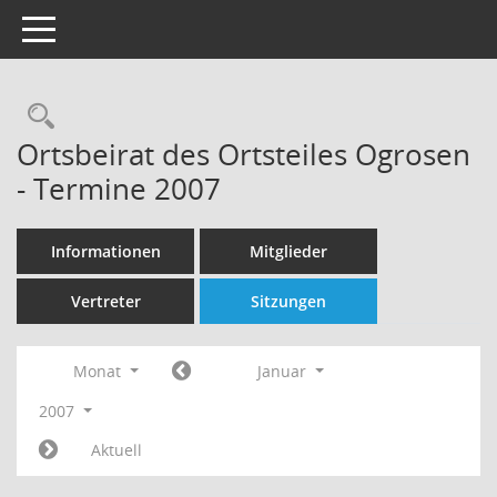
Toggle navigation
Rechercheauswahl
Ortsbeirat des Ortsteiles Ogrosen
- Termine 2007
Informationen
Mitglieder
Vertreter
Sitzungen
Monat
Januar
2007
Aktuell