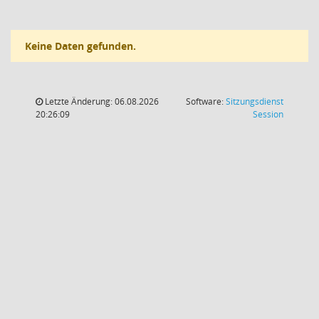
Keine Daten gefunden.
Letzte Änderung: 06.08.2026
Software:
Sitzungsdienst
(Wird in
20:26:09
Session