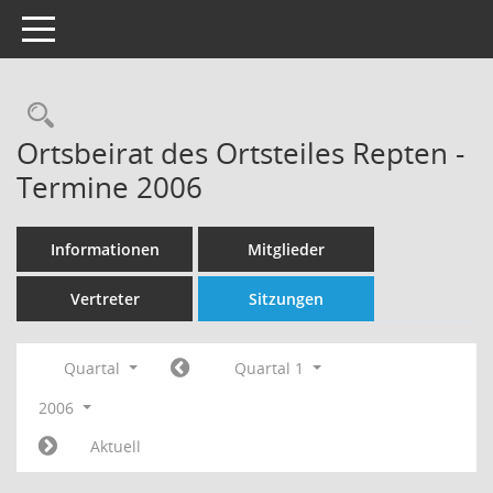
Toggle navigation
Rechercheauswahl
Ortsbeirat des Ortsteiles Repten -
Termine 2006
Informationen
Mitglieder
Vertreter
Sitzungen
Quartal
Quartal 1
2006
Aktuell