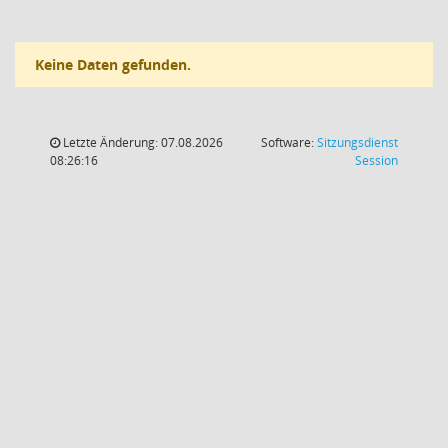
Keine Daten gefunden.
Letzte Änderung: 07.08.2026
Software:
Sitzungsdienst
(Wird in
08:26:16
Session