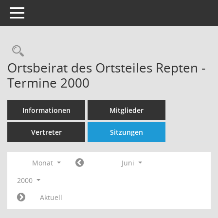
Toggle navigation
Rechercheauswahl
Ortsbeirat des Ortsteiles Repten -
Termine 2000
Informationen
Mitglieder
Vertreter
Sitzungen
Monat
Juni
2000
Aktuell