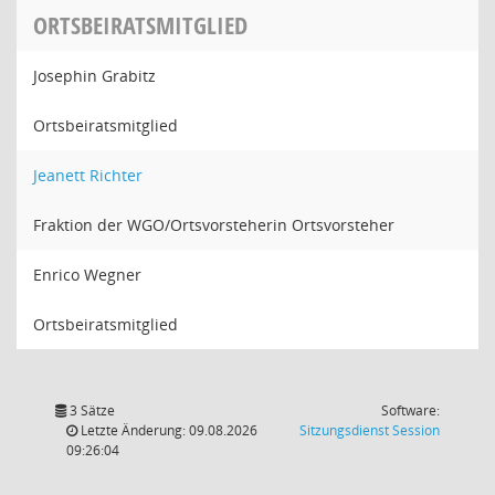
ORTSBEIRATSMITGLIED
Josephin Grabitz
Ortsbeiratsmitglied
Jeanett Richter
Fraktion der WGO/Ortsvorsteherin Ortsvorsteher
Enrico Wegner
Ortsbeiratsmitglied
3 Sätze
Software:
(Wird in
Letzte Änderung: 09.08.2026
Sitzungsdienst
Session
09:26:04