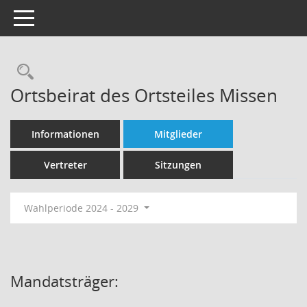
Toggle navigation
Rechercheauswahl
Ortsbeirat des Ortsteiles Missen
Informationen
Mitglieder
Vertreter
Sitzungen
Wahlperiode 2024 - 2029
Mandatsträger: